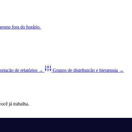
esmo fora do horário.
rtação de relatórios
→
Grupos de distribuição e hierarquia
→
cê já trabalha.