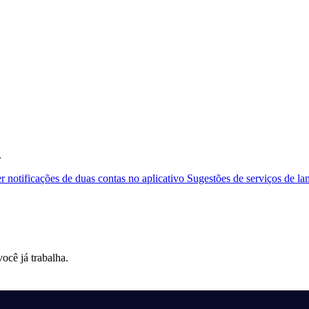
.
 notificações de duas contas no aplicativo
Sugestões de serviços de la
cê já trabalha.